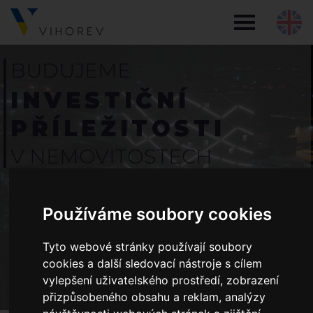
BUDUJEME
INVESTIČNÍ
PŘÍLEŽITOSTI
V NEMOVITOSTECH
15+
Používáme soubory cookies
let
ZKUŠENOSTÍ
Tyto webové stránky používají soubory
cookies a další sledovací nástroje s cílem
58 815
2
vylepšení uživatelského prostředí, zobrazení
m
přizpůsobeného obsahu a reklam, analýzy
V REAL ESTATE PORTFOLIU