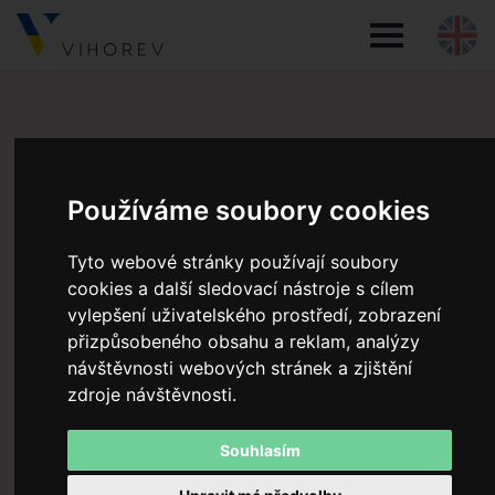
The Seed - Costa
Rica
Používáme soubory cookies
Tyto webové stránky používají soubory
The SEED – Costa Rica nabízí moderní rezidenční
cookies a další sledovací nástroje s cílem
bydlení zasazené do tropické přírody v oblasti Uvita na
vylepšení uživatelského prostředí, zobrazení
přizpůsobeného obsahu a reklam, analýzy
pacifickém pobřeží. Projekt kombinuje komfort,
návštěvnosti webových stránek a zjištění
udržitelnost a luxusní životní styl. K dispozici jsou
zdroje návštěvnosti.
elegantní apartmány, prostorné townhousy, luxusní vily
a „jungle cabins“.
Souhlasím
Světlé interiéry s terasami a přírodními materiály