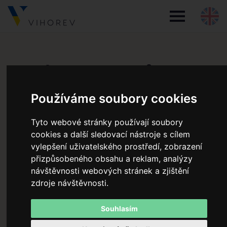
Rezidence Vojanka
Používáme soubory cookies
Rezidence Vojanka je elegantní rezidenční projekt v
pražské čtvrti Košíře, který nabízí moderní a komfortní
Tyto webové stránky používají soubory
cookies a další sledovací nástroje s cílem
bydlení. Plně vybavené apartmány poskytují pohodlí a
vylepšení uživatelského prostředí, zobrazení
služby vhodné pro střednědobé i dlouhodobé pobyty.
přizpůsobeného obsahu a reklam, analýzy
Lokalita kombinuje klidné prostředí s dobrou
návštěvnosti webových stránek a zjištění
dostupností do centra Prahy a občanskou vybaveností.
zdroje návštěvnosti.
Souhlasím
495
m²