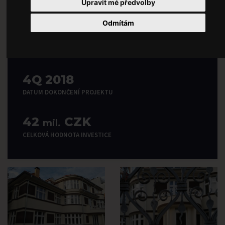
Upravit mé předvolby
CELKOVÁ ROZLOHA
Odmítám
Praha 5, Košíře
LOKALITA
4Q 2018
DATUM DOKONČENÍ PROJEKTU
42
CZK
mil.
CELKOVÁ HODNOTA INVESTICE